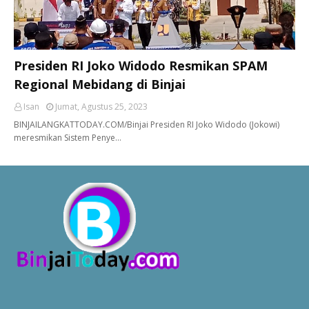
Presiden RI Joko Widodo Resmikan SPAM
Regional Mebidang di Binjai
Isan
Jumat, Agustus 25, 2023
BINJAILANGKATTODAY.COM/Binjai Presiden RI Joko Widodo (Jokowi)
meresmikan Sistem Penye…