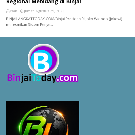
Regional Mebidang di Binjai
Isan
Jumat, Agustus 25, 2023
BINJAILANGKATTODAY.COM/Binjai Presiden RI Joko Widodo (Jokowi)
meresmikan Sistem Penye…