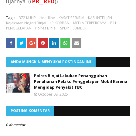
ujarnya. ((
PR__RED
))
Tags:
372 KUHP
Headline
KASAT RESKRIM
KASI INTELIJEN
Kejaksaan Negeri Binjai
LP KORBAN
MEDIA TERPERCAYA
P21
PENGGELAPAN
Polres Binjai
SPDP
SUMBER
ANDA MUNGKIN MENYUKAI POSTINGAN INI
Polres Binjai Lakukan Penangguhan
Penahanan Pelaku Penggelapan Mobil Karena
Mengidap Penyakit TBC
October 08, 2025
POSTING KOMENTAR
0 Komentar