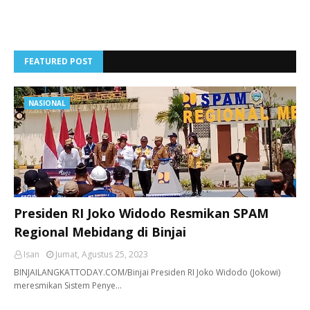
FEATURED POST
NASIONAL
Presiden RI Joko Widodo Resmikan SPAM
Regional Mebidang di Binjai
Isan
Jumat, Agustus 25, 2023
BINJAILANGKATTODAY.COM/Binjai Presiden RI Joko Widodo (Jokowi)
meresmikan Sistem Penye…