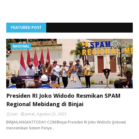
FEATURED POST
NASIONAL
Presiden RI Joko Widodo Resmikan SPAM
Regional Mebidang di Binjai
Isan
Jumat, Agustus 25, 2023
BINJAILANGKATTODAY.COM/Binjai Presiden RI Joko Widodo (Jokowi)
meresmikan Sistem Penye…