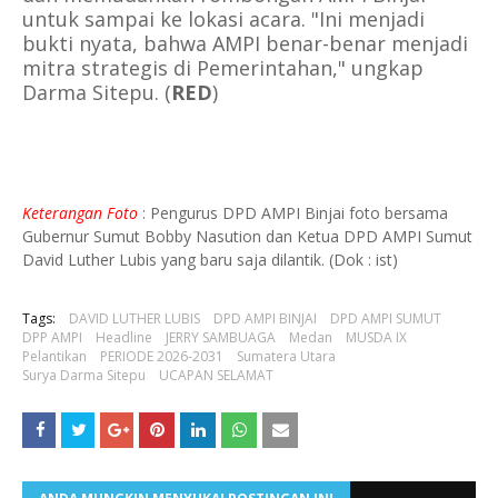
untuk sampai ke lokasi acara. "Ini menjadi
bukti nyata, bahwa AMPI benar-benar menjadi
mitra strategis di Pemerintahan," ungkap
Darma Sitepu. (
RED
)
Keterangan Foto
: Pengurus DPD AMPI Binjai foto bersama
Gubernur Sumut Bobby Nasution dan Ketua DPD AMPI Sumut
David Luther Lubis yang baru saja dilantik. (Dok : ist)
Tags:
DAVID LUTHER LUBIS
DPD AMPI BINJAI
DPD AMPI SUMUT
DPP AMPI
Headline
JERRY SAMBUAGA
Medan
MUSDA IX
Pelantikan
PERIODE 2026-2031
Sumatera Utara
Surya Darma Sitepu
UCAPAN SELAMAT