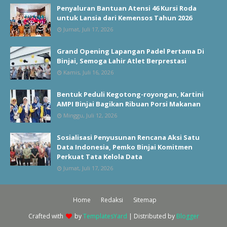
Penyaluran Bantuan Atensi 46 Kursi Roda
untuk Lansia dari Kemensos Tahun 2026
Jumat, Juli 17, 2026
Grand Opening Lapangan Padel Pertama Di
Binjai, Semoga Lahir Atlet Berprestasi
Kamis, Juli 16, 2026
Bentuk Peduli Kegotong-royongan, Kartini
AMPI Binjai Bagikan Ribuan Porsi Makanan
Minggu, Juli 12, 2026
Sosialisasi Penyusunan Rencana Aksi Satu
Data Indonesia, Pemko Binjai Komitmen
Perkuat Tata Kelola Data
Jumat, Juli 17, 2026
Home
Redaksi
Sitemap
Crafted with
by
TemplatesYard
| Distributed by
Blogger