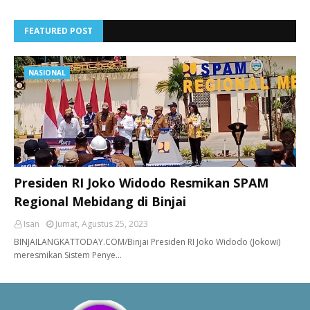
FEATURED POST
NASIONAL
Presiden RI Joko Widodo Resmikan SPAM
Regional Mebidang di Binjai
Isan
Jumat, Agustus 25, 2023
BINJAILANGKATTODAY.COM/Binjai Presiden RI Joko Widodo (Jokowi)
meresmikan Sistem Penye…