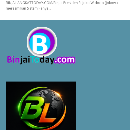
BINJAILANGKATTODAY.COM/Binjai Presiden RI Joko Widodo (Jokowi)
meresmikan Sistem Penye…