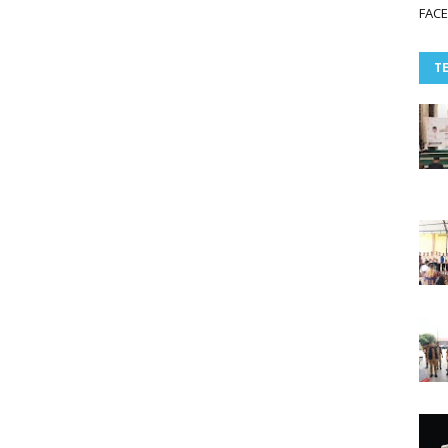
FAC
T