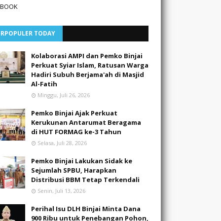
EBOOK
ERPOPULER TODAY
Kolaborasi AMPI dan Pemko Binjai
Perkuat Syiar Islam, Ratusan Warga
Hadiri Subuh Berjama'ah di Masjid
Al-Fatih
Minggu, Juli 26, 2026
Pemko Binjai Ajak Perkuat
Kerukunan Antarumat Beragama
di HUT FORMAG ke-3 Tahun
Selasa, Juli 28, 2026
Pemko Binjai Lakukan Sidak ke
Sejumlah SPBU, Harapkan
Distribusi BBM Tetap Terkendali
Senin, Juli 13, 2026
Perihal Isu DLH Binjai Minta Dana
900 Ribu untuk Penebangan Pohon,