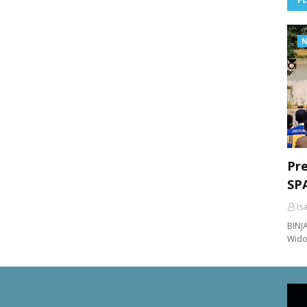
N
Pr
SPA
Is
BINJ
Wido