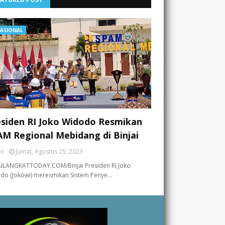
ASIONAL
esiden RI Joko Widodo Resmikan
M Regional Mebidang di Binjai
an
Jumat, Agustus 25, 2023
AILANGKATTODAY.COM/Binjai Presiden RI Joko
do (Jokowi) meresmikan Sistem Penye…