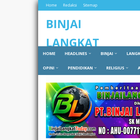
Home
Redaksi
Sitemap
BINJAI
LANGKAT
HOME
HEADLINES
BINJAI
LANG
TODAY
OPINI
PENDIDIKAN
RELIGIUS