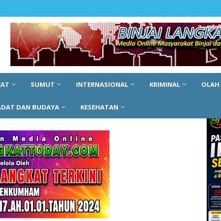
KAT
SUMUT
INTERNASIONAL
KRIMINAL
OLAH
ADAT DAN BUDAYA
KESEHATAN