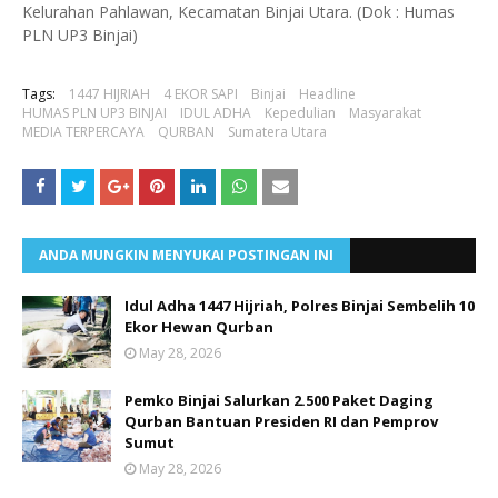
Kelurahan Pahlawan, Kecamatan Binjai Utara. (Dok : Humas
PLN UP3 Binjai)
Tags:
1447 HIJRIAH
4 EKOR SAPI
Binjai
Headline
HUMAS PLN UP3 BINJAI
IDUL ADHA
Kepedulian
Masyarakat
MEDIA TERPERCAYA
QURBAN
Sumatera Utara
ANDA MUNGKIN MENYUKAI POSTINGAN INI
Idul Adha 1447 Hijriah, Polres Binjai Sembelih 10
Ekor Hewan Qurban
May 28, 2026
Pemko Binjai Salurkan 2.500 Paket Daging
Qurban Bantuan Presiden RI dan Pemprov
Sumut
May 28, 2026