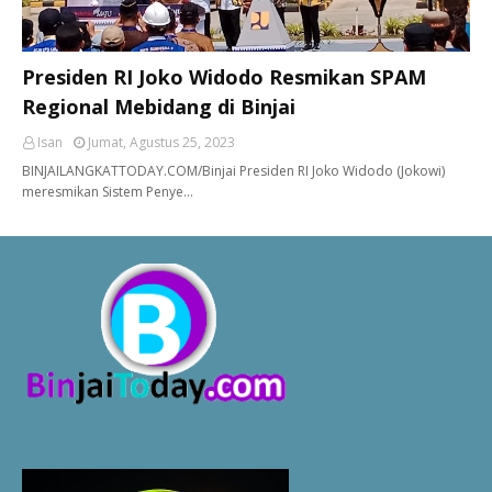
Presiden RI Joko Widodo Resmikan SPAM
Regional Mebidang di Binjai
Isan
Jumat, Agustus 25, 2023
BINJAILANGKATTODAY.COM/Binjai Presiden RI Joko Widodo (Jokowi)
meresmikan Sistem Penye…