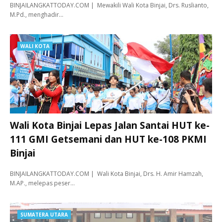
BINJAILANGKATTODAY.COM | Mewakili Wali Kota Binjai, Drs. Ruslianto,
M.Pd., menghadir…
WALI KOTA
Wali Kota Binjai Lepas Jalan Santai HUT ke-
111 GMI Getsemani dan HUT ke-108 PKMI
Binjai
BINJAILANGKATTODAY.COM | Wali Kota Binjai, Drs. H. Amir Hamzah,
M.AP., melepas peser…
SUMATERA UTARA