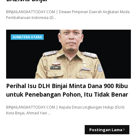
BINJAILANGKATTODAY.COM | Dewan Pimpinan Daerah Angkatan Muda
Pembaharuan Indonesia (D…
SUMATERA UTARA
Perihal Isu DLH Binjai Minta Dana 900 Ribu
untuk Penebangan Pohon, Itu Tidak Benar
BINJAILANGKATTODAY.COM | Kepala Dinas Lingkungan Hidup (DLH)
Kota Binjai, Ahmad Yani …
Postingan Lama