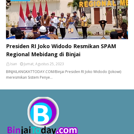
Presiden RI Joko Widodo Resmikan SPAM
Regional Mebidang di Binjai
Isan
Jumat, Agustus 25, 2023
BINJAILANGKATTODAY.COM/Binjai Presiden RI Joko Widodo (Jokowi)
meresmikan Sistem Penye…