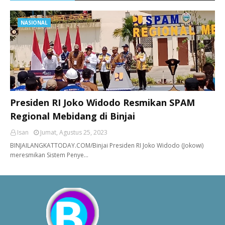
NASIONAL
Presiden RI Joko Widodo Resmikan SPAM
Regional Mebidang di Binjai
Isan
Jumat, Agustus 25, 2023
BINJAILANGKATTODAY.COM/Binjai Presiden RI Joko Widodo (Jokowi)
meresmikan Sistem Penye…