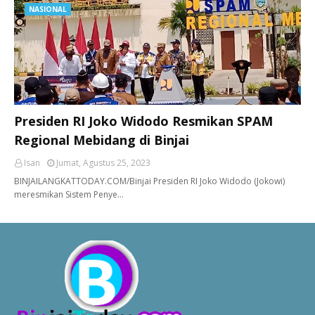
NASIONAL
Presiden RI Joko Widodo Resmikan SPAM
Regional Mebidang di Binjai
Isan
Jumat, Agustus 25, 2023
BINJAILANGKATTODAY.COM/Binjai Presiden RI Joko Widodo (Jokowi)
meresmikan Sistem Penye…