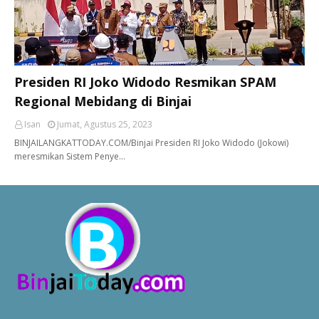
Presiden RI Joko Widodo Resmikan SPAM
Regional Mebidang di Binjai
Isan
Jumat, Agustus 25, 2023
BINJAILANGKATTODAY.COM/Binjai Presiden RI Joko Widodo (Jokowi)
meresmikan Sistem Penye…