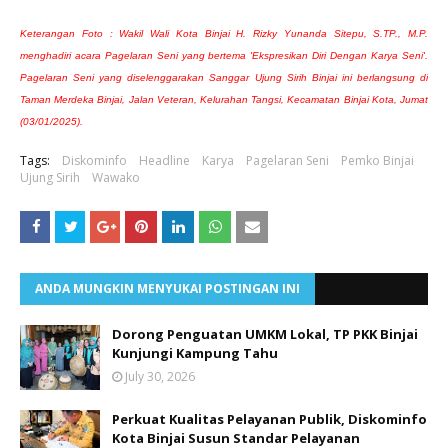
Keterangan Foto : Wakil Wali Kota Binjai H. Rizky Yunanda Sitepu, S.TP., M.P.
menghadiri acara Pagelaran Seni yang bertema 'Ekspresikan Diri Dengan Karya Seni'.
Pagelaran Seni yang diselenggarakan Sanggar Ujung Sirih Binjai ini berlangsung di
Taman Merdeka Binjai, Jalan Veteran, Kelurahan Tangsi, Kecamatan Binjai Kota, Jumat
(03/01/2025).
Tags:
Diskominfo
Headline
Karya
Pagelaran Seni
Pemko Binjai
Ujung Sirih
Wawako
ANDA MUNGKIN MENYUKAI POSTINGAN INI
Dorong Penguatan UMKM Lokal, TP PKK Binjai
Kunjungi Kampung Tahu
July 30, 2026
Perkuat Kualitas Pelayanan Publik, Diskominfo
Kota Binjai Susun Standar Pelayanan