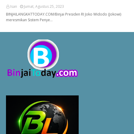
Isan
Jumat, Agustus 25, 2023
BINJAILANGKATTODAY.COM/Binjai Presiden RI Joko Widodo (Jokowi)
meresmikan Sistem Penye…