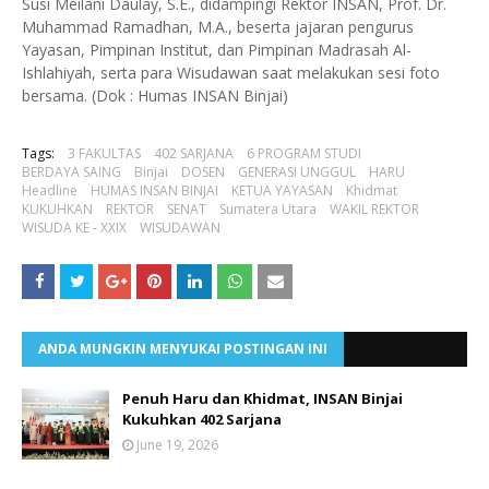
Susi Meilani Daulay, S.E., didampingi Rektor INSAN, Prof. Dr.
Muhammad Ramadhan, M.A., beserta jajaran pengurus
Yayasan, Pimpinan Institut, dan Pimpinan Madrasah Al-
Ishlahiyah, serta para Wisudawan saat melakukan sesi foto
bersama. (Dok : Humas INSAN Binjai)
Tags:
3 FAKULTAS
402 SARJANA
6 PROGRAM STUDI
BERDAYA SAING
Binjai
DOSEN
GENERASI UNGGUL
HARU
Headline
HUMAS INSAN BINJAI
KETUA YAYASAN
Khidmat
KUKUHKAN
REKTOR
SENAT
Sumatera Utara
WAKIL REKTOR
WISUDA KE - XXIX
WISUDAWAN
ANDA MUNGKIN MENYUKAI POSTINGAN INI
Penuh Haru dan Khidmat, INSAN Binjai
Kukuhkan 402 Sarjana
June 19, 2026