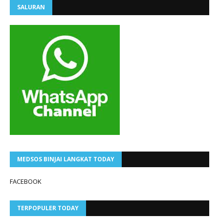
SALURAN
MEDSOS BINJAI LANGKAT TODAY
FACEBOOK
TERPOPULER TODAY