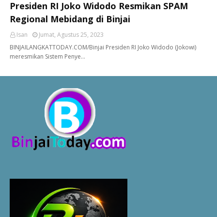
Presiden RI Joko Widodo Resmikan SPAM
Regional Mebidang di Binjai
Isan
Jumat, Agustus 25, 2023
BINJAILANGKATTODAY.COM/Binjai Presiden RI Joko Widodo (Jokowi)
meresmikan Sistem Penye…