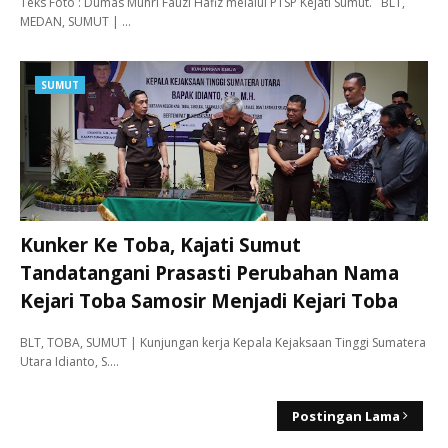
Teks Foto : Dumas Muhri Fauzi Hafiz melalui PTSP Kejati Sumut. BLT,
MEDAN, SUMUT | …
SUMUT
Kunker Ke Toba, Kajati Sumut
Tandatangani Prasasti Perubahan Nama
Kejari Toba Samosir Menjadi Kejari Toba
BLT, TOBA, SUMUT | Kunjungan kerja Kepala Kejaksaan Tinggi Sumatera
Utara Idianto, S.…
Postingan Lama