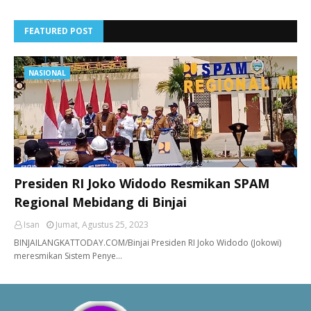
FEATURED POST
NASIONAL
Presiden RI Joko Widodo Resmikan SPAM
Regional Mebidang di Binjai
Isan
Jumat, Agustus 25, 2023
BINJAILANGKATTODAY.COM/Binjai Presiden RI Joko Widodo (Jokowi)
meresmikan Sistem Penye…