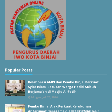
Popular Posts
Kolaborasi AMPI dan Pemko Binjai Perkuat
Syiar Islam, Ratusan Warga Hadiri Subuh
Berjama'ah di Masjid Al-Fatih
Minggu, Juli 26, 2026
Pemko Binjai Ajak Perkuat Kerukunan
Antarumat Beragama di HUT FORMAG ke-3